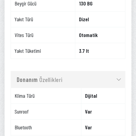
Beygir Gücü
130 BG
Yakıt Türü
Dizel
Vites Türü
Otomatik
Yakıt Tüketimi
3.7 lt
Donanım
Özellikleri
Klima Türü
Dijital
Sunroof
Var
Bluetooth
Var