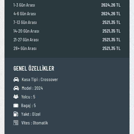
1-3 Gün Arası
2624,26 TL
4-6 Gün Arası
2624,26 TL
7-13 Gün Arası
2521,35 TL
14-20 Gün Arası
2521,35 TL
21-27 Gün Arası
2521,35 TL
28+ Gün Arası
2521,35 TL
GENEL ÖZELLİKLER
Kasa Tipi : Crossover
Model : 2024
Yolcu : 5
Bagaj : 5
Yakıt : Dizel
Vites : Otomatik